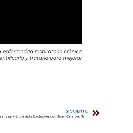
a enfermedad respiratoria crónica
ntificarla y tratarla para mejorar
SIGUIENTE
Enfermedades Raras: Desafíos y Esperanzas – Entrevista Exclusiva con Juan Carrión, Presidente de ALIBER